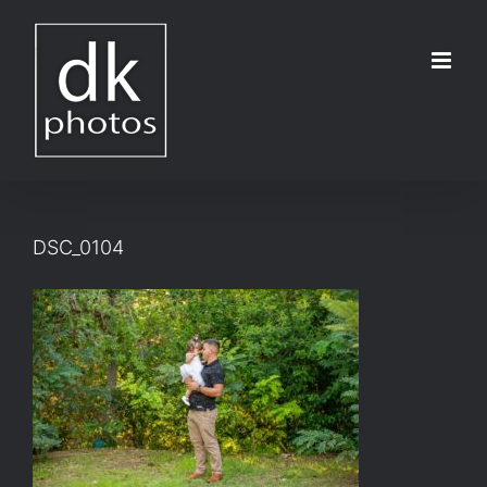
Μετάβαση
στο
περιεχόμενο
DSC_0104