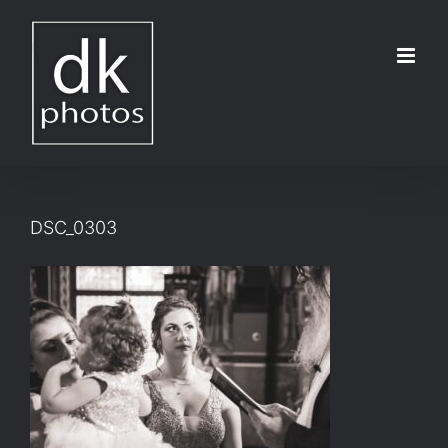
Μετάβαση
στο
περιεχόμενο
DSC_0303