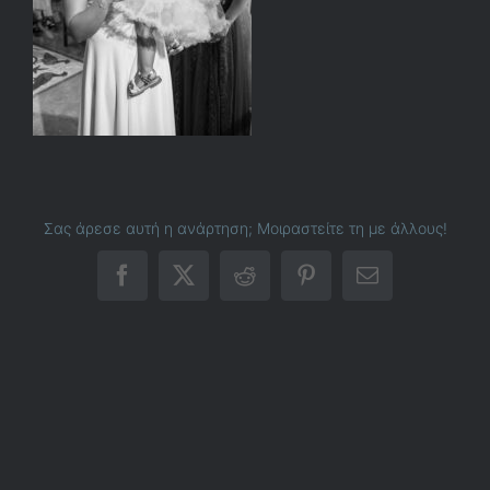
Σας άρεσε αυτή η ανάρτηση; Μοιραστείτε τη με άλλους!
Facebook
X
Reddit
Pinterest
Email