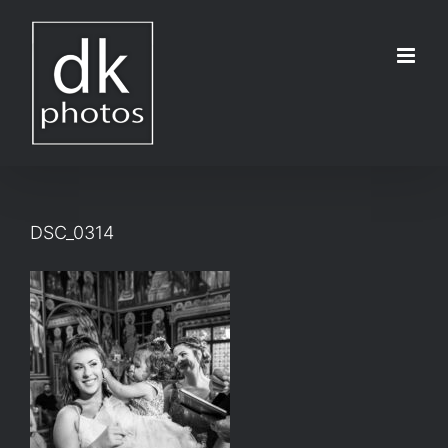
Μετάβαση
στο
περιεχόμενο
DSC_0314