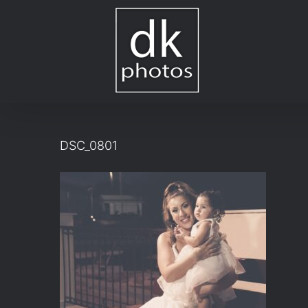
Μετάβαση
στο
περιεχόμενο
DSC_0801