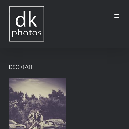
Μετάβαση
στο
περιεχόμενο
DSC_0701