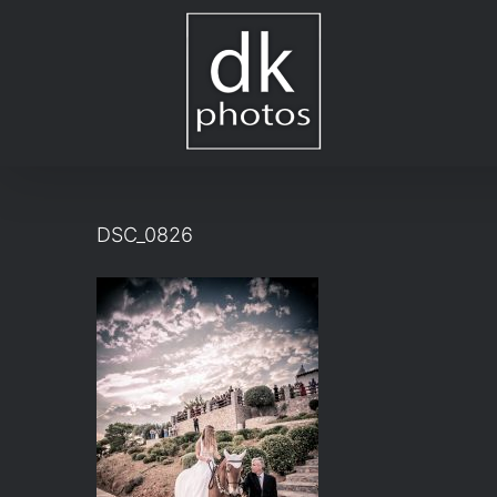
Μετάβαση
στο
περιεχόμενο
DSC_0826