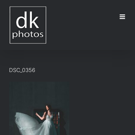
Μετάβαση
στο
περιεχόμενο
DSC_0356