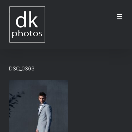
Μετάβαση
στο
περιεχόμενο
DSC_0363