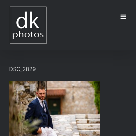
Μετάβαση
στο
περιεχόμενο
DSC_2829