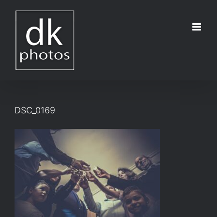
Μετάβαση
στο
περιεχόμενο
DSC_0169