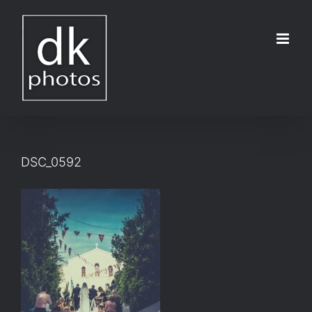
Μετάβαση
στο
περιεχόμενο
DSC_0592