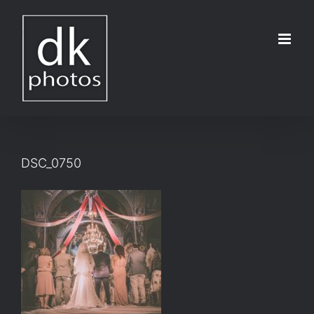
Μετάβαση
στο
περιεχόμενο
DSC_0750