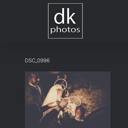
Μετάβαση
στο
περιεχόμενο
DSC_0996