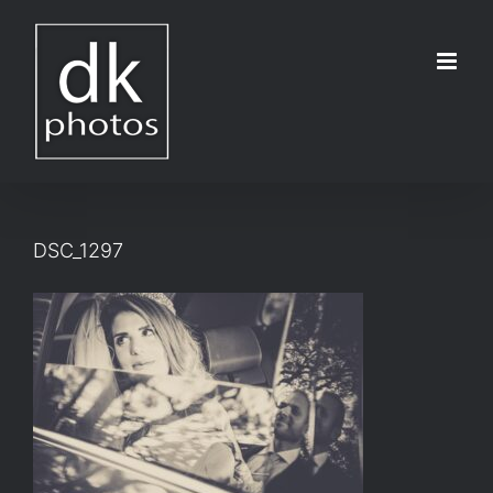
Μετάβαση
στο
περιεχόμενο
DSC_1297