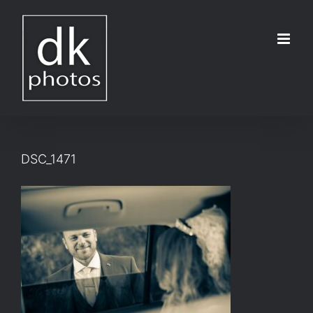
Μετάβαση
στο
περιεχόμενο
DSC_1471