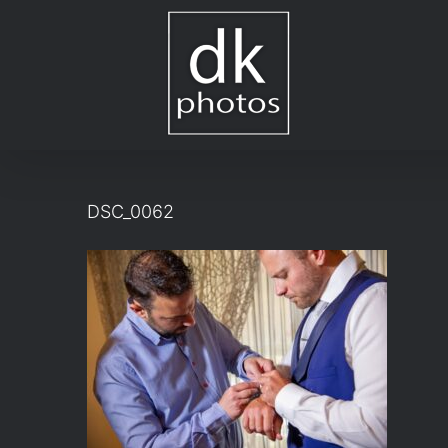
Μετάβαση
στο
περιεχόμενο
DSC_0062