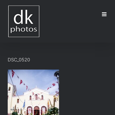
Μετάβαση
στο
περιεχόμενο
DSC_0520