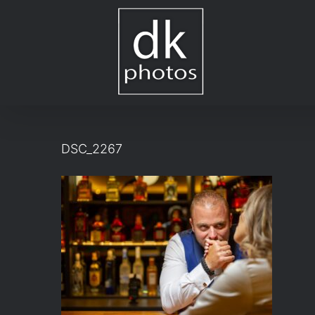
Μετάβαση
στο
περιεχόμενο
DSC_2267