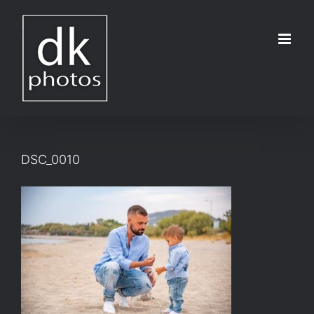
Μετάβαση
στο
περιεχόμενο
DSC_0010