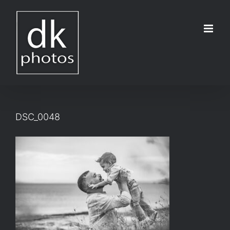
Μετάβαση
στο
περιεχόμενο
DSC_0048