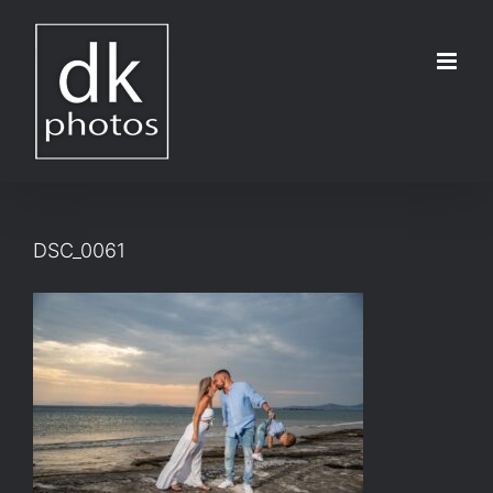
Μετάβαση
στο
περιεχόμενο
DSC_0061