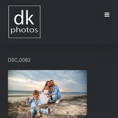
Μετάβαση
στο
περιεχόμενο
DSC_0082