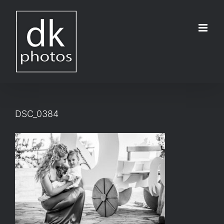
Μετάβαση
στο
περιεχόμενο
DSC_0384