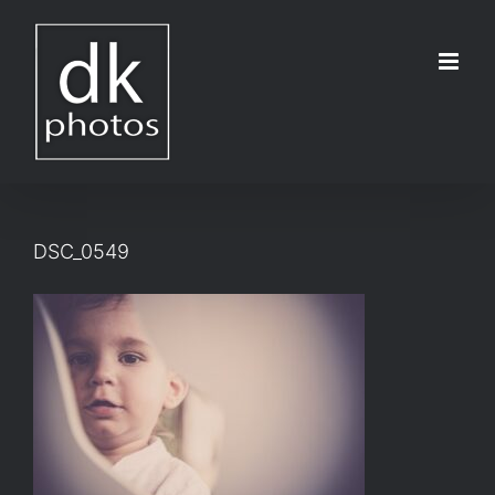
Μετάβαση
στο
περιεχόμενο
DSC_0549