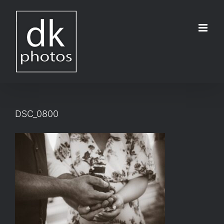
Μετάβαση
στο
περιεχόμενο
DSC_0800