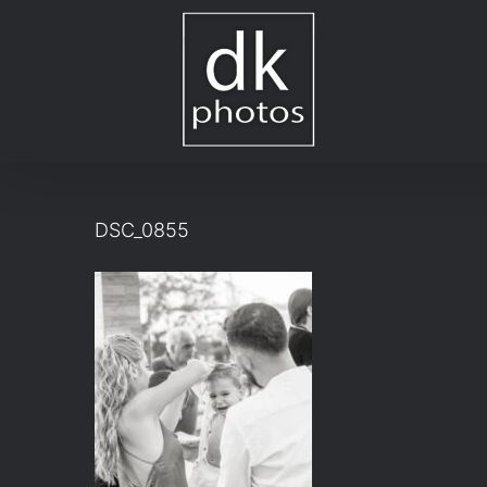
Μετάβαση
στο
περιεχόμενο
DSC_0855