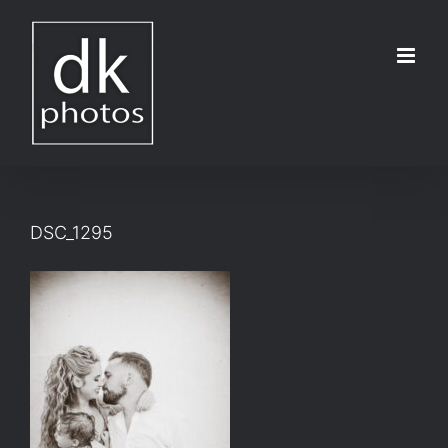
Μετάβαση
στο
περιεχόμενο
DSC_1295