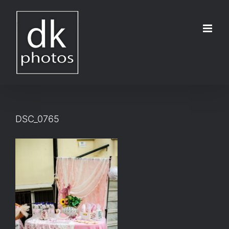
Μετάβαση
στο
περιεχόμενο
DSC_0765