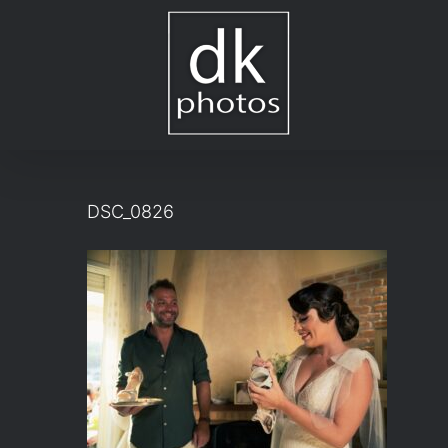
Μετάβαση
στο
περιεχόμενο
DSC_0826