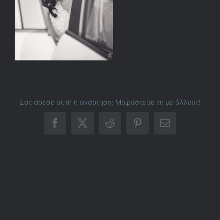
Σας άρεσε αυτή η ανάρτηση; Μοιραστείτε τη με άλλους!
Facebook
X
Reddit
Pinterest
Email