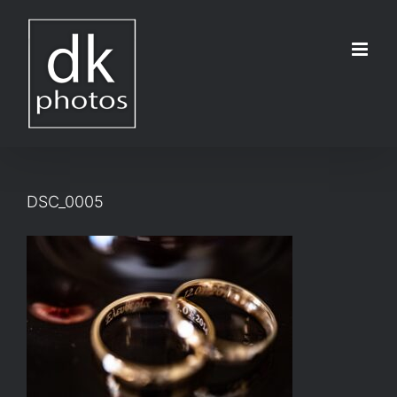
Μετάβαση
στο
περιεχόμενο
DSC_0005