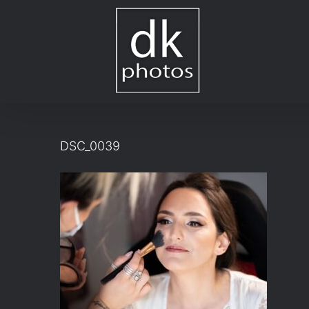
Μετάβαση
στο
περιεχόμενο
DSC_0039