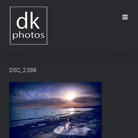
Μετάβαση
στο
περιεχόμενο
DSC_2398