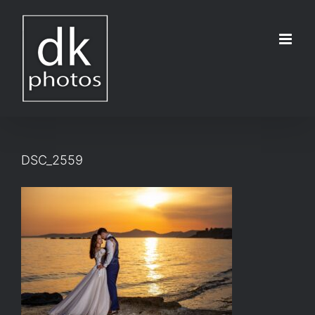
Μετάβαση
στο
περιεχόμενο
DSC_2559