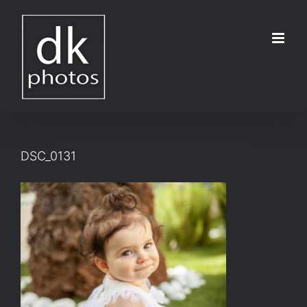
Μετάβαση
στο
περιεχόμενο
DSC_0131