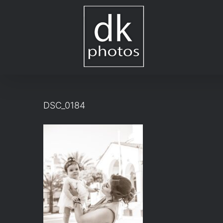
Μετάβαση
στο
περιεχόμενο
DSC_0184