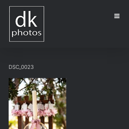
Μετάβαση
στο
περιεχόμενο
DSC_0023