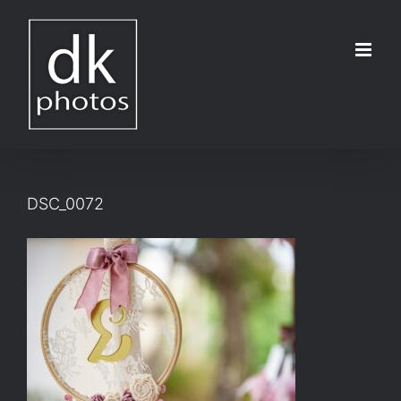
Μετάβαση
στο
περιεχόμενο
DSC_0072