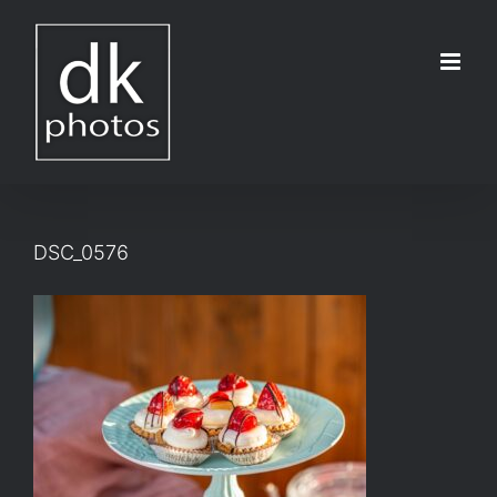
Μετάβαση
στο
περιεχόμενο
DSC_0576