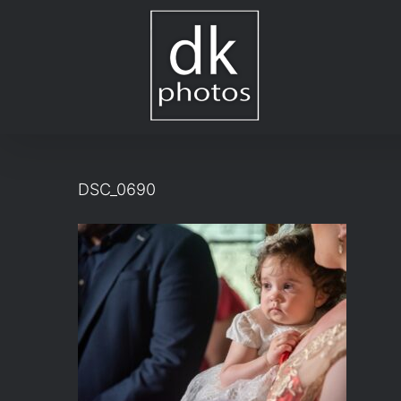
Μετάβαση
στο
περιεχόμενο
DSC_0690