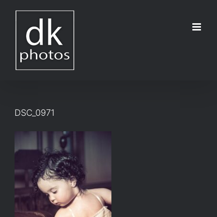
Μετάβαση
στο
περιεχόμενο
DSC_0971