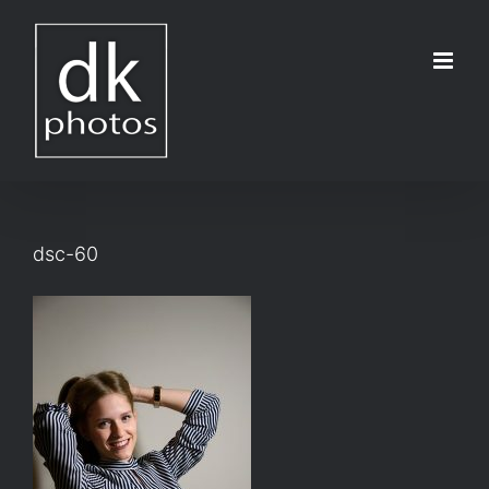
Μετάβαση
στο
περιεχόμενο
dsc-60