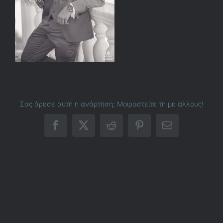
Σας άρεσε αυτή η ανάρτηση; Μοιραστείτε τη με άλλους!
Facebook
X
Reddit
Pinterest
Email