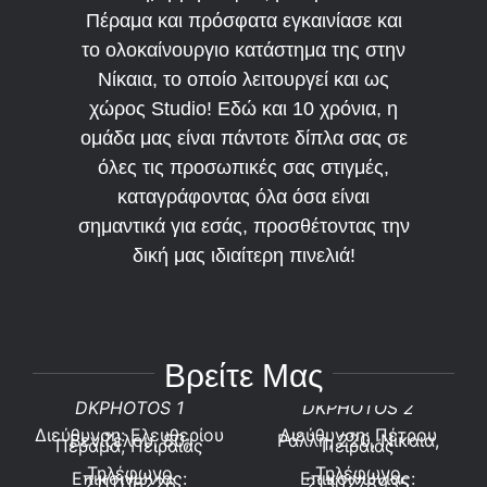
Πέραμα και πρόσφατα εγκαινίασε και
το ολοκαίνουργιο κατάστημα της στην
Νίκαια, το οποίο λειτουργεί και ως
χώρος Studio! Εδώ και 10 χρόνια, η
ομάδα μας είναι πάντοτε δίπλα σας σε
όλες τις προσωπικές σας στιγμές,
καταγράφοντας όλα όσα είναι
σημαντικά για εσάς, προσθέτοντας την
δική μας ιδιαίτερη πινελιά!
Βρείτε Μας
DKPHOTOS 1
DKPHOTOS 2
Διεύθυνση: Ελευθερίου
Διεύθυνση: Πέτρου
Βενιζέλου, 80,
Ράλλη, 220, Νίκαια,
Πέραμα, Πειραιάς
Πειραιάς
Τηλέφωνο
Τηλέφωνο
Επικοινωνίας:
Επικοινωνίας:
2111116226
2130278935