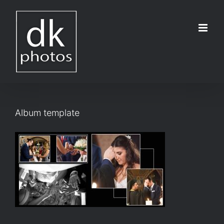
Μετάβαση
στο
περιεχόμενο
Album template