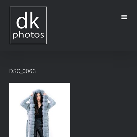
Μετάβαση
στο
περιεχόμενο
DSC_0063