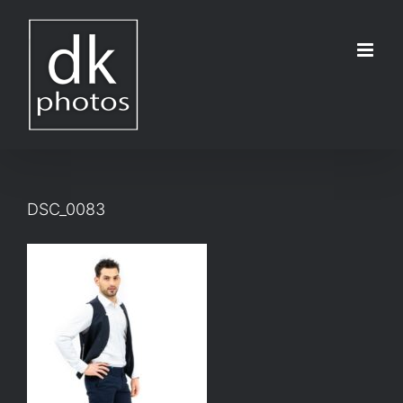
Μετάβαση
στο
περιεχόμενο
DSC_0083