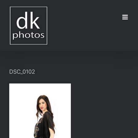
Μετάβαση
στο
περιεχόμενο
DSC_0102