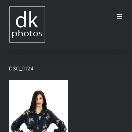
Μετάβαση
στο
περιεχόμενο
DSC_0124