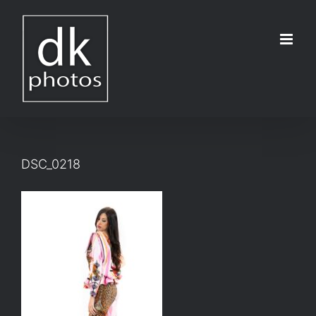
Μετάβαση
στο
περιεχόμενο
DSC_0218